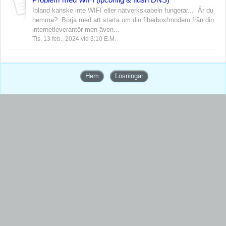
Ibland kanske inte WIFI eller nätverkskabeln fungerar... Är du
hemma? Börja med att starta om din fiberbox/modem från din
internetleverantör men även...
Tis, 13 feb., 2024 vid 3:10 E.M.
Hem
Lösningar