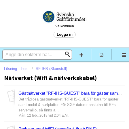
Välkommen
Logga in
Lösning – hem
RF IHS (Skanstull)
Nätverket (Wifi & nätverkskabel)
Gästnätverket "RF-IHS-GUEST" bara för gäster samt mobil & surfplattor
Det trådlösa gästnätverket "RF-IHS-GUEST" bara för gäster
samt mobil & surfplattor. För SGF-datorer anslutna till RFs
servermiljö, så finns a...
Mån, 12 feb., 2018 vid 2:04 E.M.
Problem med WIFI (ipconfig & flush DNS)